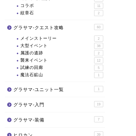
コラボ
11
紋章石
2
グラサマ-クエスト攻略
60
メインストーリー
2
大型イベント
38
属護の遺跡
2
襲来イベント
12
試練の回廊
5
魔法石鉱山
1
グラサマ-ユニット一覧
1
グラサマ-入門
19
グラサマ-装備
7
ヒロカン
39