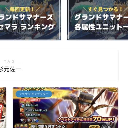
 TAG ―
杉元佐一
グラサマ-キャラクター