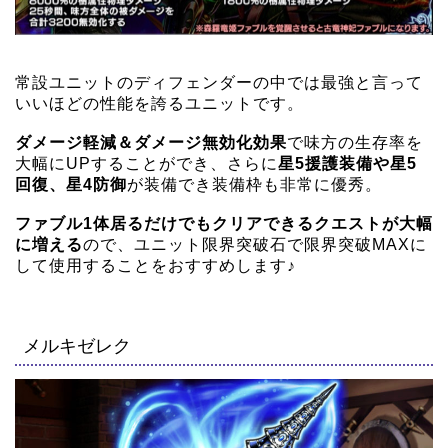
常設ユニットのディフェンダーの中では最強と言って
いいほどの性能を誇るユニットです。
ダメージ軽減＆ダメージ無効化効果
で味方の生存率を
大幅にUPすることができ、さらに
星5援護装備や星5
回復、星4防御
が装備でき装備枠も非常に優秀。
ファブル1体居るだけでもクリアできるクエストが大幅
に増える
ので、ユニット限界突破石で限界突破MAXに
して使用することをおすすめします♪
メルキゼレク