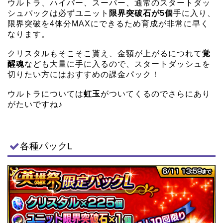
ウルトラ、ハイパー、スーパー、通常のスタートダッ
シュパックは必ずユニット
限界突破石が5個
手に入り、
限界突破を4体分MAXにできるため育成が非常に早く
なります。
クリスタルもそこそこ貰え、金額が上がるにつれて
覚
醒魂
なども大量に手に入るので、スタートダッシュを
切りたい方にはおすすめの課金パック！
ウルトラについては
虹玉
がついてくるのでさらにあり
がたいですね♪
各種パックL