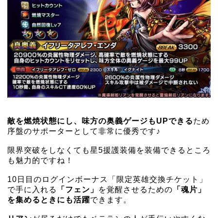
敵を燃焼状態にし、味方の奥義ゲージもUPできる
ため
序盤のサポーターとして非常に優秀です♪
限界突破をしなくても星5援護装備を装備できるところ
も魅力的ですね！
10日目のログインボーナス「限定英雄交換チケット」
で手に入れる
「フェン」
を覚醒させるための
「魂片」
を集めるときにも活躍
できます。