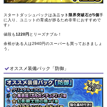
スタートダッシュパックは
ユニット限界突破石が5個
手
に入り、ユニットの育成が捗るため非常におすすめで
す♪
値段も
1220円
とリーズナブル！
余裕がある人は2940円のスーパーも買っておきましょ
う。
オススメ装備パック「防御」