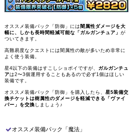
オススメ装備パック「防御」には
闇属性ダメージを大
幅に、しかも長時間軽減可能な「ガルガンチュア」
が
ついてきます。
高難易度なクエストには闇属性の敵が多いため非常に
よく使う装備。
星4以下の装備はすこしショボイですが、
ガルガンチュ
ア
は2〜3個運用することもあるので必ず1個はほしい
装備です。
オススメ装備パック「防御」を購入したら、
星5装備交
換チケットは樹属性のダメージを軽減できる「ヴァイ
パー」を交換
しましょう♪
オススメ装備パック「魔法」