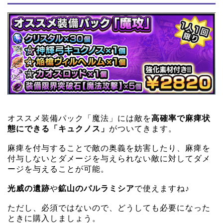
オススメ装備パック「魔法」には敵を
高確率で麻痺状
態にできる「キュクノス」
がついてきます。
麻痺を付与することで敵の奥義を妨害したり、麻痺を
付与しないとダメージを与えられない敵に対してダメ
ージを与えることが可能。
光威の遺跡
や
鉱山のパルラミシア
で使えますね♪
ただし、必須ではないので、どうしても必要になった
ときに購入しましょう。