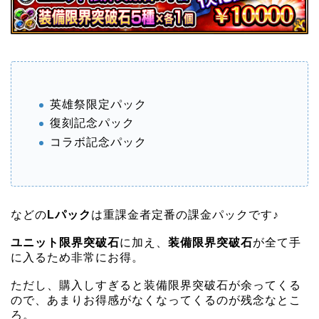
英雄祭限定パック
復刻記念パック
コラボ記念パック
などの
Lパック
は重課金者定番の課金パックです♪
ユニット限界突破石
に加え、
装備限界突破石
が全て手
に入るため非常にお得。
ただし、購入しすぎると装備限界突破石が余ってくる
ので、あまりお得感がなくなってくるのが残念なとこ
ろ。