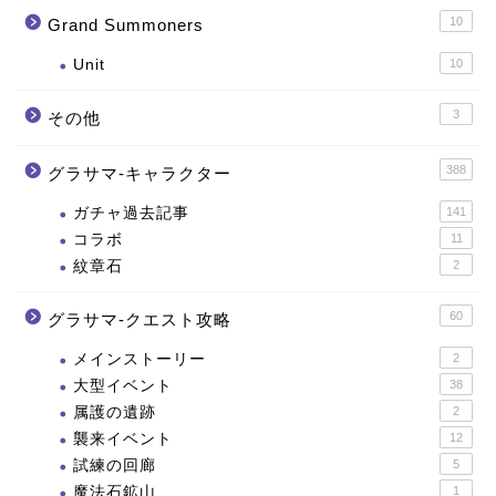
10
Grand Summoners
Unit
10
3
その他
388
グラサマ-キャラクター
ガチャ過去記事
141
コラボ
11
紋章石
2
60
グラサマ-クエスト攻略
メインストーリー
2
大型イベント
38
属護の遺跡
2
襲来イベント
12
試練の回廊
5
魔法石鉱山
1