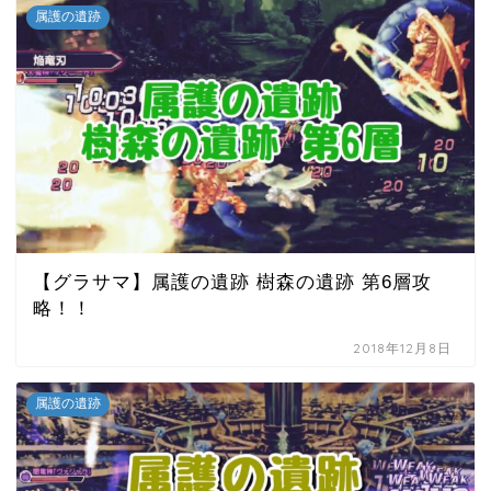
属護の遺跡
【グラサマ】属護の遺跡 樹森の遺跡 第6層攻
略！！
2018年12月8日
属護の遺跡