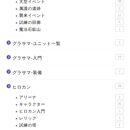
大型イベント
38
属護の遺跡
2
襲来イベント
12
試練の回廊
5
魔法石鉱山
1
1
グラサマ-ユニット一覧
19
グラサマ-入門
7
グラサマ-装備
39
ヒロカン
アリーナ
1
キャラクター
35
ヒロカン入門
1
レリック
1
試練の塔
1