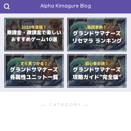
Alpha Kimagure Blog
― CATEGORY ―