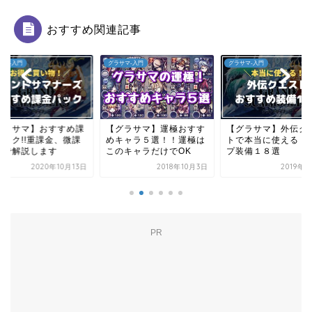
おすすめ関連記事
サマ-入門
グラサマ-入門
グラサマ-入門
グラサマ】おすすめ課
【グラサマ】運極おすす
【グラサマ】外伝ク
パック!!重課金、微課
めキャラ５選！！運極は
トで本当に使えるド
別で解説します
このキャラだけでOK
プ装備１８選
2020年10月13日
2018年10月3日
2019年
PR