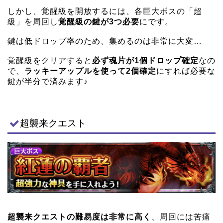
しかし、覚醒級を開放するには、各巨大ボスの「超
級」を周回し
覚醒級の鍵が3つ必要
にです。
鍵は低ドロップ率のため、集めるのは非常に大変…
覚醒級をクリアすると
必ず魂片が1個ドロップ確定
なの
で、
ラッキーアップルを使って2個確定
にすれば必要な
鍵が半分で済みます♪
超襲来クエスト
超襲来クエストの難易度は非常に高く
、周回には苦痛