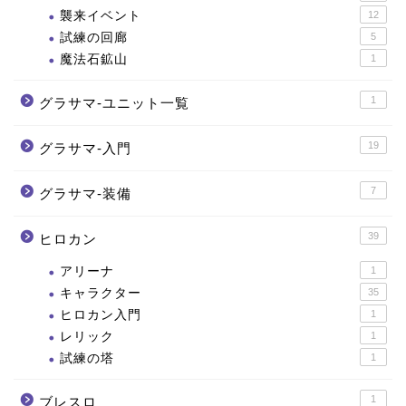
襲来イベント
12
試練の回廊
5
魔法石鉱山
1
1
グラサマ-ユニット一覧
19
グラサマ-入門
7
グラサマ-装備
39
ヒロカン
アリーナ
1
キャラクター
35
ヒロカン入門
1
レリック
1
試練の塔
1
1
ブレスロ