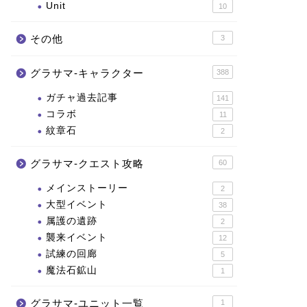
Unit
10
その他
3
グラサマ-キャラクター
388
ガチャ過去記事
141
コラボ
11
紋章石
2
グラサマ-クエスト攻略
60
メインストーリー
2
大型イベント
38
属護の遺跡
2
襲来イベント
12
試練の回廊
5
魔法石鉱山
1
グラサマ-ユニット一覧
1