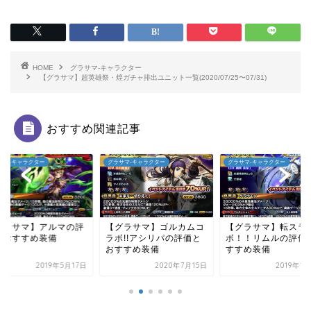
HOME
グラサマ-キャラクター
【グラサマ】超英雄祭・煌ガチャ排出ユニット一覧(2020/07/25〜07/31)
おすすめ関連記事
サマ-キャラクター
グラサマ-キャラクター
グラサマ-キャラクター
グラサマ】アルマの評
【グラサマ】ゴルカムコ
【グラサマ】転スラ
とおすすめ装備
ラボ!!アシリパの評価と
ボ！！リムルの評価
おすすめ装備
すすめ装備
2019年5月17日
2020年7月15日
2019年1