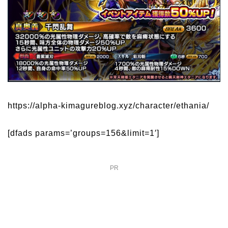
https://alpha-kimagureblog.xyz/character/ethania/
[dfads params=’groups=156&limit=1′]
PR