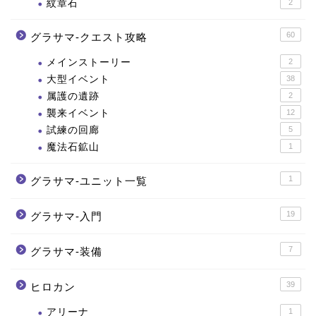
紋章石
2
60
グラサマ-クエスト攻略
メインストーリー
2
大型イベント
38
属護の遺跡
2
襲来イベント
12
試練の回廊
5
魔法石鉱山
1
1
グラサマ-ユニット一覧
19
グラサマ-入門
7
グラサマ-装備
39
ヒロカン
アリーナ
1