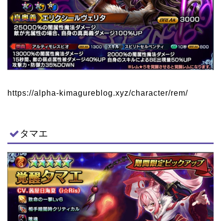
https://alpha-kimagureblog.xyz/character/rem/
タマエ