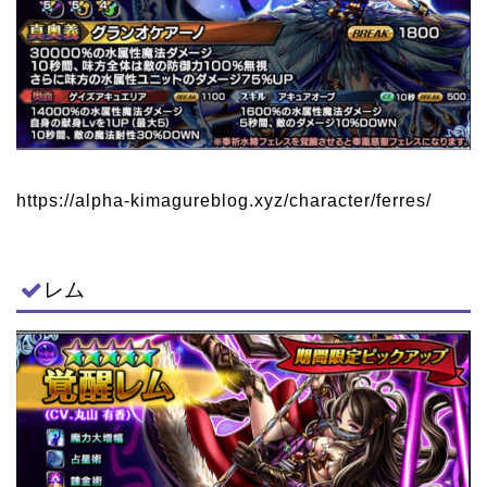
https://alpha-kimagureblog.xyz/character/ferres/
レム