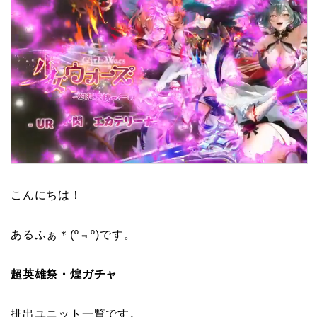
こんにちは！
あるふぁ＊(º﹃º)です。
超英雄祭・煌ガチャ
排出ユニット一覧です。