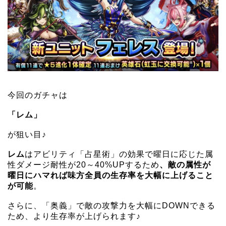
今回のガチャは
「レム」
が狙い目♪
レム
はアビリティ「占星術」の効果で曜日に応じた属
性ダメージ耐性が20～40%UPするため
、敵の属性が
曜日にハマれば味方全員の生存率を大幅に上げること
が可能
。
さらに、「奥義」で敵の攻撃力を大幅にDOWNできる
ため、より生存率が上げられます♪