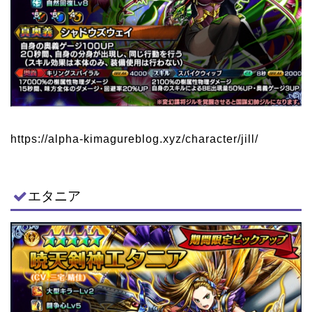
https://alpha-kimagureblog.xyz/character/jill/
エタニア