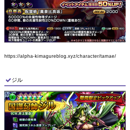
https://alpha-kimagureblog.xyz/character/tamae/
ジル