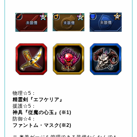
物理☆5：
精霊剣『エフケリア』
援護☆5：
神具『従魔の心玉』(※1)
防御☆4：
ファントム・マスク(※2)