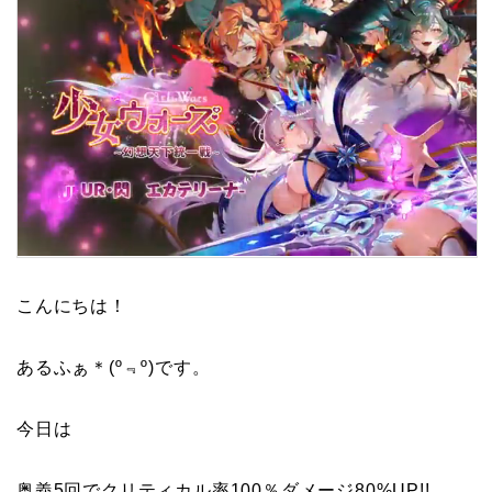
こんにちは！
あるふぁ＊(º﹃º)です。
今日は
奥義5回でクリティカル率100％ダメージ80%UP!!