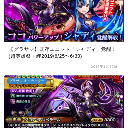
【グラサマ】既存ユニット「シャディ」覚醒！
(超英雄祭・絆2019/6/25〜6/30)
2019年6月25日
グラサマ-キャラクター