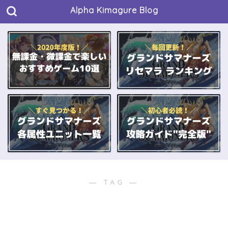
Alpha Kimagure Blog
― TAG ―