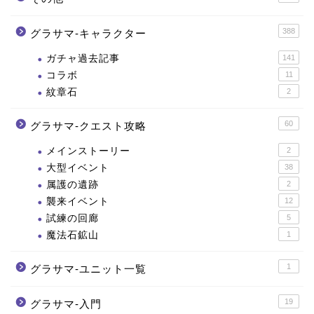
388
グラサマ-キャラクター
ガチャ過去記事
141
コラボ
11
紋章石
2
60
グラサマ-クエスト攻略
メインストーリー
2
大型イベント
38
属護の遺跡
2
襲来イベント
12
試練の回廊
5
魔法石鉱山
1
1
グラサマ-ユニット一覧
19
グラサマ-入門