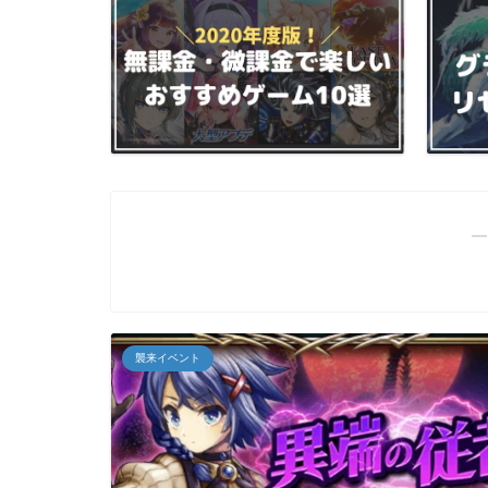
―
襲来イベント