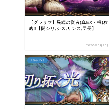
【グラサマ】異端の従者(真EX・極)攻
略!!【闇シリ,シス,サンス,団長】
2020年6月20
大型イベント