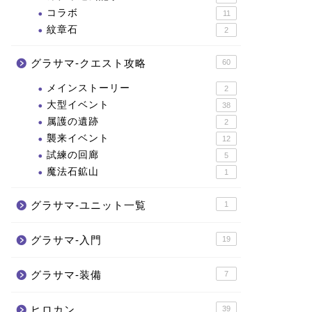
コラボ
11
紋章石
2
グラサマ-クエスト攻略
60
メインストーリー
2
大型イベント
38
属護の遺跡
2
襲来イベント
12
試練の回廊
5
魔法石鉱山
1
グラサマ-ユニット一覧
1
グラサマ-入門
19
グラサマ-装備
7
ヒロカン
39