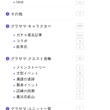
Unit
10
その他
3
グラサマ-キャラクター
388
ガチャ過去記事
141
コラボ
11
紋章石
2
グラサマ-クエスト攻略
60
メインストーリー
2
大型イベント
38
属護の遺跡
2
襲来イベント
12
試練の回廊
5
魔法石鉱山
1
グラサマ-ユニット一覧
1