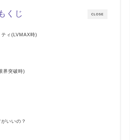
もくじ
CLOSE
ィ(LVMAX時)
限界突破時)
方がいいの？