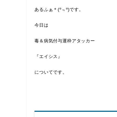
あるふぁ＊(º﹃º)です。
今日は
毒＆病気付与運枠アタッカー
『エイシス』
についてです。