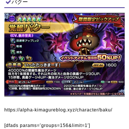
バクー
https://alpha-kimagureblog.xyz/character/baku/
[dfads params=’groups=156&limit=1′]