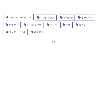
CROSS THE BLAZE
アンジェラス
イーグル
オーヴェル
グラサマ
システィーナ
バクー
リザ
ルアン
ヴィクトワール
超英雄祭
PR