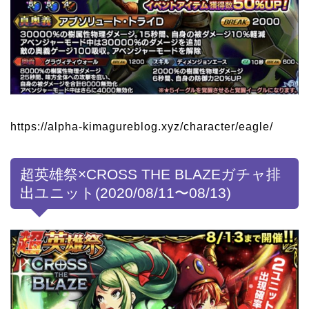
https://alpha-kimagureblog.xyz/character/eagle/
超英雄祭×CROSS THE BLAZEガチャ排
出ユニット(2020/08/11〜08/13)