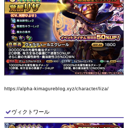
https://alpha-kimagureblog.xyz/character/liza/
ヴィクトワール