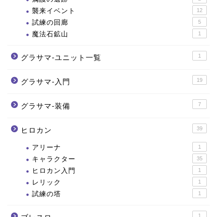
襲来イベント
12
試練の回廊
5
魔法石鉱山
1
1
グラサマ-ユニット一覧
19
グラサマ-入門
7
グラサマ-装備
39
ヒロカン
アリーナ
1
キャラクター
35
ヒロカン入門
1
レリック
1
試練の塔
1
1