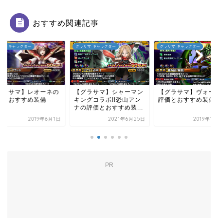
おすすめ関連記事
サマ-キャラクター
グラサマ-キャラクター
グラサマ-キャラクター
グラサマ】レオーネの
【グラサマ】シャーマン
【グラサマ】ヴォー
価とおすすめ装備
キングコラボ!!恐山アン
評価とおすすめ装備
ナの評価とおすすめ装...
2019年6月1日
2021年6月25日
2019年1
PR