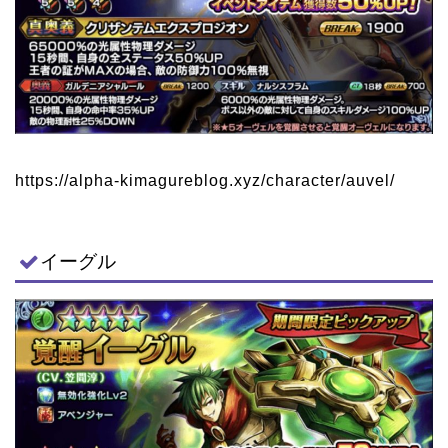
https://alpha-kimagureblog.xyz/character/auvel/
イーグル