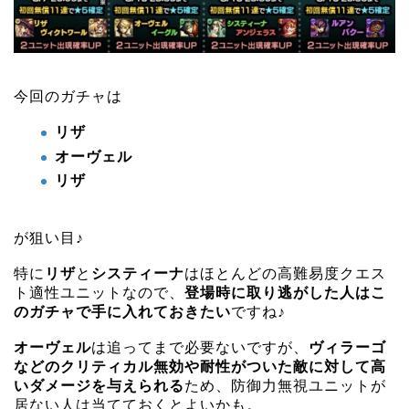
今回のガチャは
リザ
オーヴェル
リザ
が狙い目♪
特に
リザ
と
システィーナ
はほとんどの高難易度クエス
ト適性ユニットなので、
登場時に取り逃がした人はこ
のガチャで手に入れておきたい
ですね♪
オーヴェル
は追ってまで必要ないですが、
ヴィラーゴ
などのクリティカル無効や耐性がついた敵に対して高
いダメージを与えられる
ため、防御力無視ユニットが
居ない人は当てておくとよいかも。