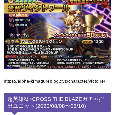
https://alpha-kimagureblog.xyz/character/victoire/
超英雄祭×CROSS THE BLAZEガチャ排
出ユニット(2020/08/08〜08/10)