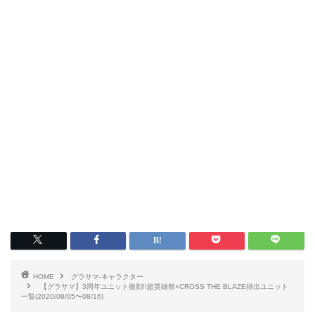
HOME
グラサマ-キャラクター
【グラサマ】3周年ユニット復刻!!超英雄祭×CROSS THE BLAZE排出ユニット
一覧(2020/08/05〜08/16)