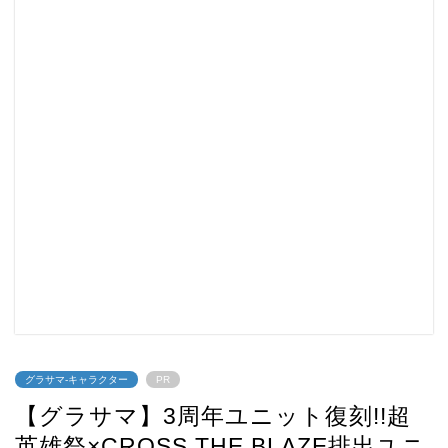
グラサマ-キャラクター
PR
【グラサマ】3周年ユニット復刻!!超
英雄祭×CROSS THE BLAZE排出ユニ