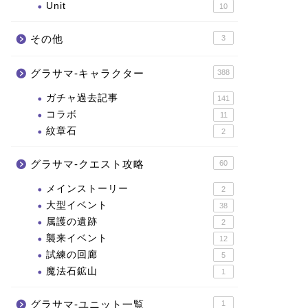
Unit
10
その他
3
グラサマ-キャラクター
388
ガチャ過去記事
141
コラボ
11
紋章石
2
グラサマ-クエスト攻略
60
メインストーリー
2
大型イベント
38
属護の遺跡
2
襲来イベント
12
試練の回廊
5
魔法石鉱山
1
グラサマ-ユニット一覧
1