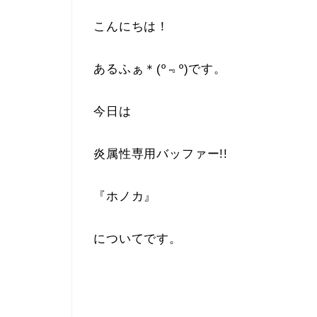
こんにちは！
あるふぁ＊(º﹃º)です。
今日は
炎属性専用バッファー!!
『ホノカ』
についてです。