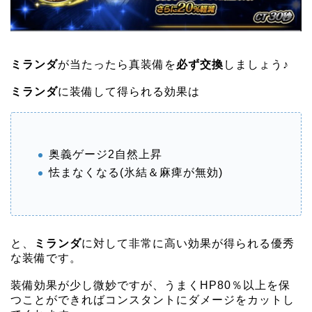
ミランダ
が当たったら真装備を
必ず交換
しましょう♪
ミランダ
に装備して得られる効果は
奥義ゲージ2自然上昇
怯まなくなる(氷結＆麻痺が無効)
と、
ミランダ
に対して非常に高い効果が得られる優秀
な装備です。
装備効果が少し微妙ですが、うまくHP80％以上を保
つことができればコンスタントにダメージをカットし