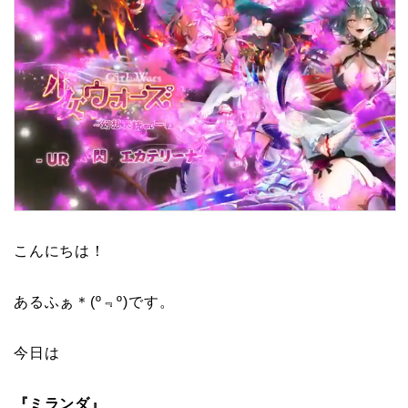
こんにちは！
あるふぁ＊(º﹃º)です。
今日は
『ミランダ』