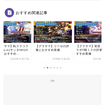
おすすめ関連記事
サマ-キャラクター
グラサマ-キャラクター
グラサマ-キャラクター
グラサマ】リーゼの評
【グラサマ】初音ミクコ
【グラサマ】エルメ
とおすすめ装備
ラボ!!桜ミクの評価とお
の評価とおすすめ装
すすめ装備
2018年12月4日
2021年3月21日
2020年4
PR