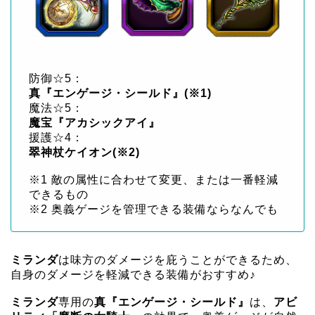
防御☆5：
真『エンゲージ・シールド』(※1)
魔法☆5：
魔宝『アカシックアイ』
援護☆4：
翠神杖ケイオン(※2)
※1 敵の属性に合わせて変更、または一番軽減
できるもの
※2 奥義ゲージを管理できる装備ならなんでも
ミランダ
は味方のダメージを庇うことができるため、
自身のダメージを軽減できる装備がおすすめ♪
ミランダ
専用の
真『エンゲージ・シールド』
は、
アビ