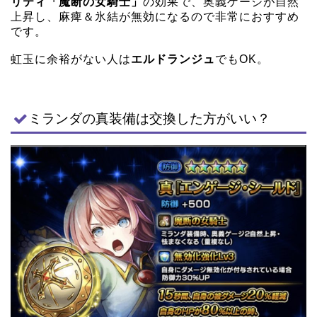
リティ「魔断の女騎士」
の効果で、奥義ゲージが自然
上昇し、麻痺＆氷結が無効になるので非常におすすめ
です。
虹玉に余裕がない人は
エルドランジュ
でもOK。
ミランダの真装備は交換した方がいい？