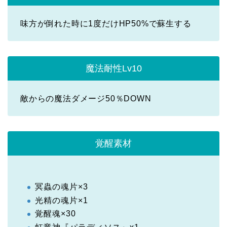
味方が倒れた時に1度だけHP50%で蘇生する
魔法耐性Lv10
敵からの魔法ダメージ50％DOWN
覚醒素材
冥蟲の魂片×3
光精の魂片×1
覚醒魂×30