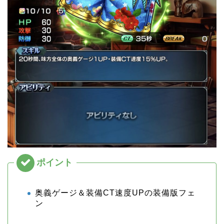
奥義ゲージ＆装備CT速度UPの装備版フェ
ン