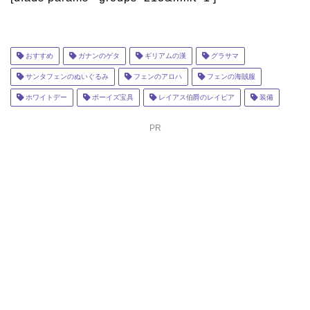
おすすめ
ガナンのゲタ
ギリアムの漢
グラサマ
サンタフェンのぬいぐるみ
フェンのアロハ
フェンの海賊服
ホワイトデー
ボーイズ宝具
レイアス伯爵のレイピア
装備
PR