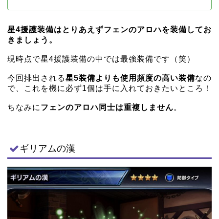
星4援護装備はとりあえずフェンのアロハを装備してお
きましょう。
現時点で星4援護装備の中では最強装備です（笑）
今回排出される
星5装備よりも使用頻度の高い装備
なの
で、これを機に必ず1個は手に入れておきたいところ！
ちなみに
フェンのアロハ同士は重複しません
。
ギリアムの漢