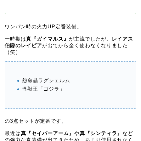
ワンパン時の火力UP定番装備。
一時期は
真『ガイマルス』
が主流でしたが、
レイアス
伯爵のレイピア
が出てから全く使わなくなりました
（笑）
怨命晶ラグシェルム
怪獣王「ゴジラ」
の3点セットが定番です。
最近は
真『セイバーアーム』
や
真『シンティラ』
など
の強力な真装備が出てきたため、あまり使用されなく