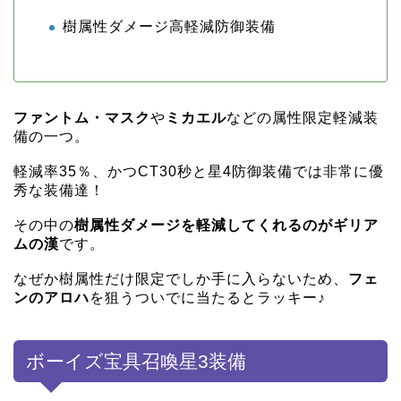
樹属性ダメージ高軽減防御装備
ファントム・マスク
や
ミカエル
などの属性限定軽減装
備の一つ。
軽減率35％、かつCT30秒と星4防御装備では非常に優
秀な装備達！
その中の
樹属性ダメージを軽減してくれるのがギリア
ムの漢
です。
なぜか樹属性だけ限定でしか手に入らないため、
フェ
ンのアロハ
を狙うついでに当たるとラッキー♪
ボーイズ宝具召喚星3装備