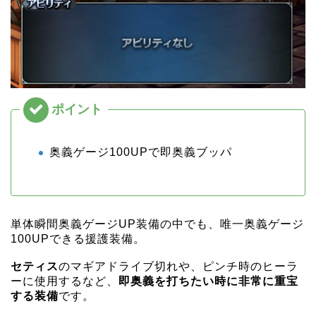
奥義ゲージ100UPで即奥義ブッパ
単体瞬間奥義ゲージUP装備の中でも、唯一奥義ゲージ
100UPできる援護装備。
セティス
のマギアドライブ切れや、ピンチ時のヒーラ
ーに使用するなど、
即奥義を打ちたい時に非常に重宝
する装備
です。