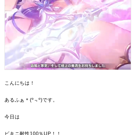
こんにちは！
あるふぁ＊(º﹃º)です。
今日は
ビキニ耐性100％UP！！