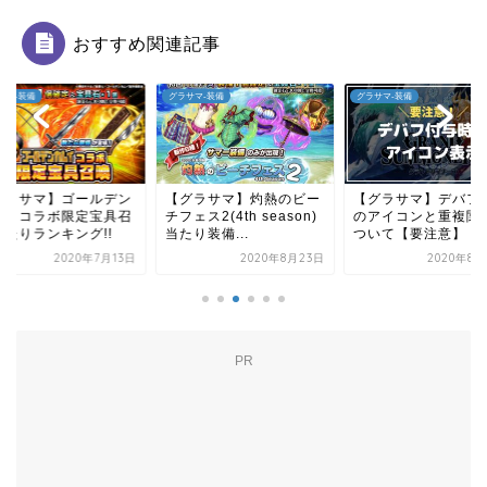
おすすめ関連記事
サマ-装備
グラサマ-装備
グラサマ-装備
グラサマ】ゴールデン
【グラサマ】灼熱のビー
【グラサマ】デバフ
ムイコラボ限定宝具召
チフェス2(4th season)
のアイコンと重複関
当たりランキング!!
当たり装備...
ついて【要注意】
2020年7月13日
2020年8月23日
2020年8月
PR