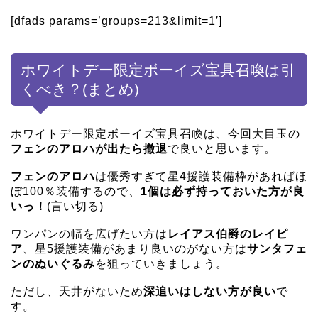
[dfads params=’groups=213&limit=1′]
ホワイトデー限定ボーイズ宝具召喚は引
くべき？(まとめ)
ホワイトデー限定ボーイズ宝具召喚は、今回大目玉の
フェンのアロハが出たら撤退
で良いと思います。
フェンのアロハ
は優秀すぎて星4援護装備枠があればほ
ぼ100％装備するので、
1個は必ず持っておいた方が良
いっ！
(言い切る)
ワンパンの幅を広げたい方は
レイアス伯爵のレイピ
ア
、星5援護装備があまり良いのがない方は
サンタフェ
ンのぬいぐるみ
を狙っていきましょう。
ただし、天井がないため
深追いはしない方が良い
で
す。