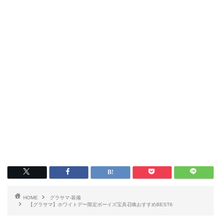
HOME
グラサマ-装備
【グラサマ】ホワイトデー限定ボーイズ宝具召喚おすすめBEST6