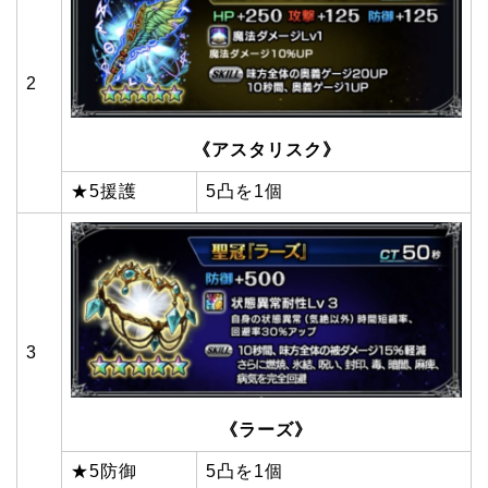
2
《アスタリスク》
★5援護
5凸を1個
3
《ラーズ》
★5防御
5凸を1個