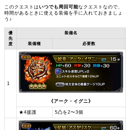
このクエストは
いつでも周回可能
なクエストなので、
時間があるときに使える装備を手に入れておきましょ
う♪
優
装備名
先
装備種
必要数
度
1
《アーク・イグニ》
★4援護
5凸を2〜3個