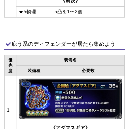
《斬決》
★5物理
5凸を1〜2個
庇う系のディフェンダーが居たら集めよう
優
装備名
先
装備種
必要数
度
1
《アダマスギア》