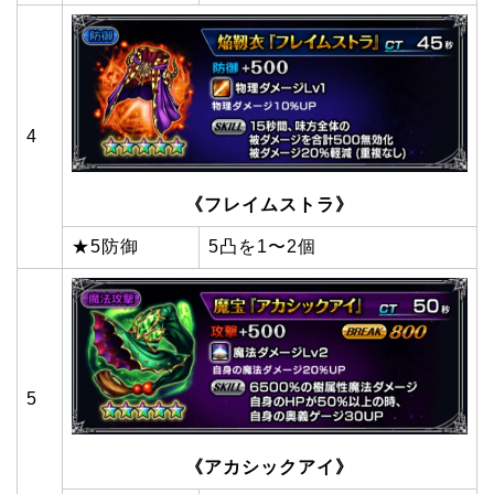
4
《フレイムストラ》
★5防御
5凸を1〜2個
5
《アカシックアイ》