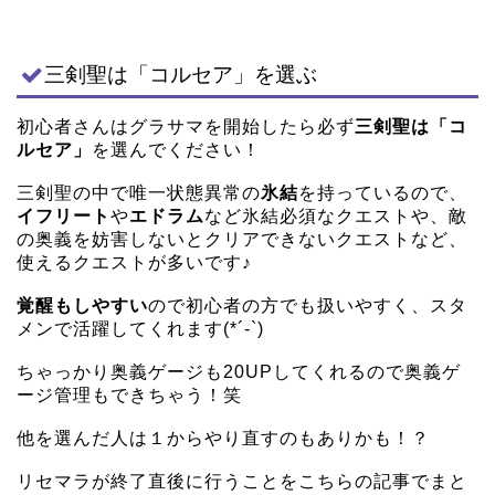
三剣聖は「コルセア」を選ぶ
初心者さんはグラサマを開始したら必ず
三剣聖は「コ
ルセア」
を選んでください！
三剣聖の中で唯一状態異常の
氷結
を持っているので、
イフリート
や
エドラム
など氷結必須なクエストや、敵
の奥義を妨害しないとクリアできないクエストなど、
使えるクエストが多いです♪
覚醒もしやすい
ので初心者の方でも扱いやすく、スタ
メンで活躍してくれます(*´-`)
ちゃっかり奥義ゲージも20UPしてくれるので奥義ゲ
ージ管理もできちゃう！笑
他を選んだ人は１からやり直すのもありかも！？
リセマラが終了直後に行うことをこちらの記事でまと