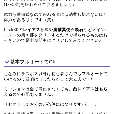
(1〜5章)を終わらせておきましょう♪
体力も蓄積式なので終わる頃には消費し切れないほど
体力があるはずです（笑）
Luck80の
レイアス
育成や
魔骸翼使召喚石
などメインク
エストの第１部をクリアするだけで得られるものはお
っきいので是非期間中にクリアしてみてください♪
基本フルオートでOK
ちなみにラスボス以外は初心者さんでも
フルオート
で
いけるので最初はほったらかしで大丈夫です♪
ミッションは全て満たさなくても、
凸レイアスはもら
える
ので心配ありません。
リセマラしておくのが条件にはなりますが、、、