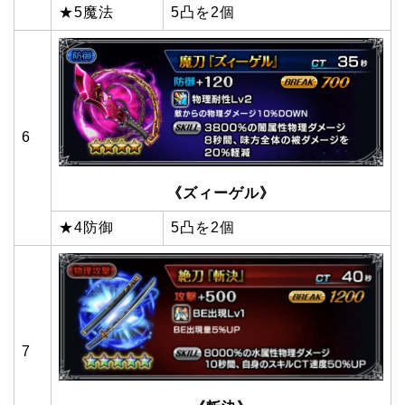
★5魔法
5凸を2個
6
《ズィーゲル》
★4防御
5凸を2個
7