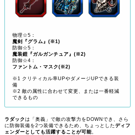
物理☆5：
魔剣『グラム』(※1)
防御☆5：
魔装鎧『ガルガンチュア』(※2)
防御☆4：
ファントム・マスク(※2)
※1 クリティカル率UPやダメージUPできる装
備
※2 敵の属性に合わせて変更、または一番軽減
できるもの
ラダック
は「奥義」で敵の攻撃力をDOWNでき、さら
に防御装備を2つ装備できるため、ちょっとした
ディフ
ェンダーとしても活躍することが可能
。