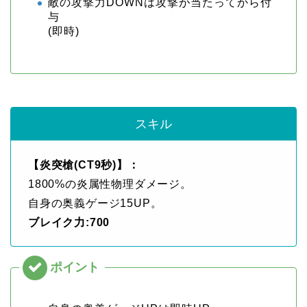
敵の攻撃力DOWNは攻撃が当たってから付
与
(即時)
スキル
【炎突槍(CT9秒)】：
1800%の炎属性物理ダメージ。
自身の奥義ゲージ15UP。
ブレイク力:700