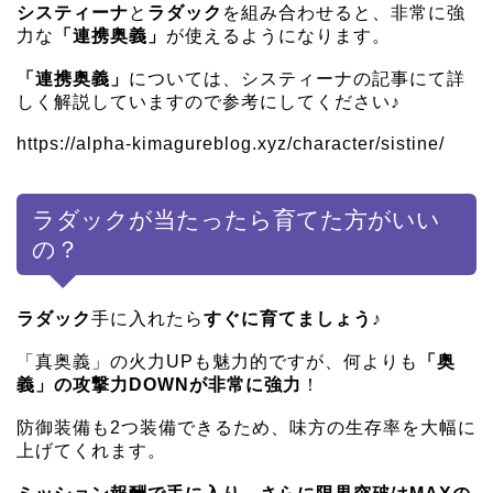
システィーナ
と
ラダック
を組み合わせると、非常に強
力な
「連携奥義」
が使えるようになります。
「連携奥義」
については、システィーナの記事にて詳
しく解説していますので参考にしてください♪
https://alpha-kimagureblog.xyz/character/sistine/
ラダックが当たったら育てた方がいい
の？
ラダック
手に入れたら
すぐに育てましょう♪
「真奥義」の火力UPも魅力的ですが、何よりも
「奥
義」の攻撃力DOWNが非常に強力
！
防御装備も2つ装備できるため、味方の生存率を大幅に
上げてくれます。