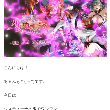
こんにちは！
あるふぁ＊(º﹃º)です。
今日は
システィーナの隣でワンワン