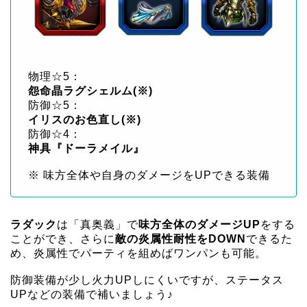
物理☆5：
怨命晶ラグシェルム(※)
防御☆5：
イリスのお色直し(※)
防御☆4：
神具『ドーラメイル』
※ 味方全体や自身のダメージをUPできる装備
ラダック
は「真奥義」で
味方全体のダメージUP
をする
ことができ、さらに
敵の炎属性耐性をDOWN
できるた
め、炎属性でパーティを組めばワンパンも可能。
防御装備が少し火力UPしにくいですが、ステータス
UPなどの装備で補いましょう♪