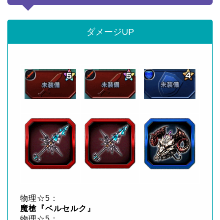
ダメージUP
物理☆5：
魔槍『ベルセルク』
物理☆5：