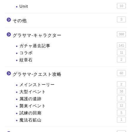
Unit
10
3
その他
388
グラサマ-キャラクター
ガチャ過去記事
141
コラボ
11
紋章石
2
60
グラサマ-クエスト攻略
メインストーリー
2
大型イベント
38
属護の遺跡
2
襲来イベント
12
試練の回廊
5
魔法石鉱山
1