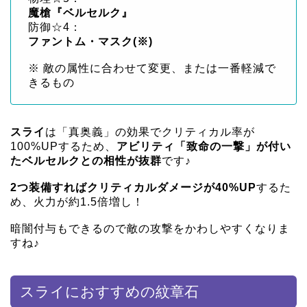
魔槍『ベルセルク』
防御☆4：
ファントム・マスク(※)
※ 敵の属性に合わせて変更、または一番軽減で
きるもの
スライ
は「真奥義」の効果でクリティカル率が
100%UPするため、
アビリティ「致命の一撃」が付い
たベルセルクとの相性が抜群
です♪
2つ装備すればクリティカルダメージが40%UP
するた
め、火力が約1.5倍増し！
暗闇付与もできるので敵の攻撃をかわしやすくなりま
すね♪
スライにおすすめの紋章石