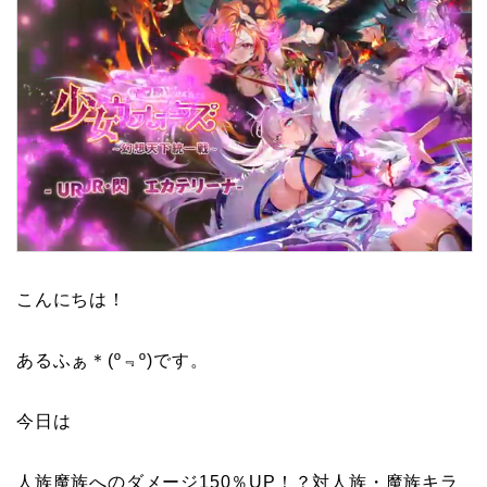
こんにちは！
あるふぁ＊(º﹃º)です。
今日は
人族魔族へのダメージ150％UP！？対人族・魔族キラ