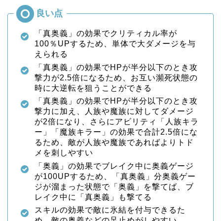
「真奥義」の効果でクリティカル率が
100％UPするため、単体で大ダメージを与
えられる
「真奥義」の効果でHPが半分以下のとき攻
撃力が2.5倍になるため、お互い瀕死状態の
時に大逆転を狙うことができる
「真奥義」の効果でHPが半分以下のとき攻
撃力に加え、人族や魔族に対してダメージ
が2倍になり、さらにアビリティ「人族キラ
ー」「魔族キラー」の効果で合計2.5倍にな
るため、敵が人族や魔族であればよりトド
メを刺しやすい
「奥義」の効果でブレイク中に奥義ゲージ
が100UPするため、「真奥義」分奥義ゲー
ジが溜まった状態で「奥義」を撃てば、ブ
レイク中に「真奥義」も撃てる
スキルの効果で敵に氷結を付与できるた
め、敵の奥義などの足止めがしやすい