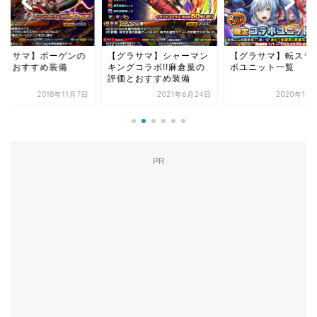
グラサマ】ボーゲンの
【グラサマ】シャーマン
【グラサマ】転スラ
価とおすすめ装備
キングコラボ!!麻倉葉の
ボユニット一覧
評価とおすすめ装備
2018年11月7日
2021年6月24日
2020年12
PR